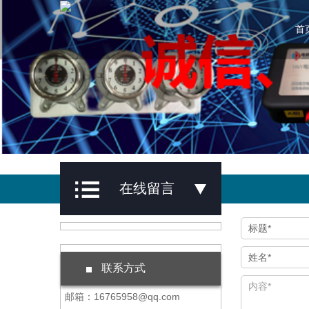
首
在线留言
联系方式
内容*
邮箱：16765958@qq.com