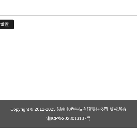
Copyright © 2012-2023 湖南电桥科技有限责任公司 版权所有
湘ICP备2023013137号